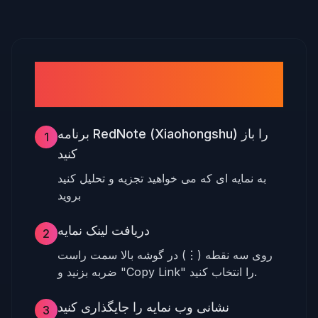
نحوه محاسبه درآمد RedNote
(Xiaohongshu).
برنامه RedNote (Xiaohongshu) را باز
1
کنید
به نمایه ای که می خواهید تجزیه و تحلیل کنید
بروید
دریافت لینک نمایه
2
روی سه نقطه (⋮) در گوشه بالا سمت راست
ضربه بزنید و "Copy Link" را انتخاب کنید.
نشانی وب نمایه را جایگذاری کنید
3