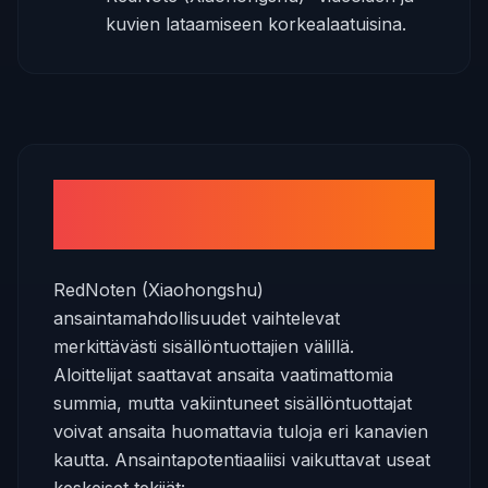
kuvien lataamiseen korkealaatuisina.
Kuinka paljon voit ansaita
RedNotella (Xiaohongshu)?
RedNoten (Xiaohongshu)
ansaintamahdollisuudet vaihtelevat
merkittävästi sisällöntuottajien välillä.
Aloittelijat saattavat ansaita vaatimattomia
summia, mutta vakiintuneet sisällöntuottajat
voivat ansaita huomattavia tuloja eri kanavien
kautta. Ansaintapotentiaaliisi vaikuttavat useat