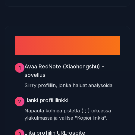
Kuinka laskea RedNote
(Xiaohongshu) -tulot
Avaa RedNote (Xiaohongshu) -
1
sovellus
Siirry profiiliin, jonka haluat analysoida
Hanki profiililinkki
2
Napauta kolmea pistettä (⋮) oikeassa
yläkulmassa ja valitse "Kopioi linkki".
Liitä profiilin URL-osoite
3