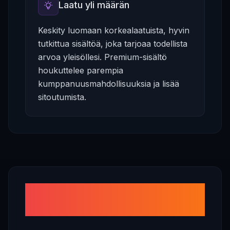
Laatu yli määrän
Keskity luomaan korkealaatuista, hyvin
tutkittua sisältöä, joka tarjoaa todellista
arvoa yleisöllesi. Premium-sisältö
houkuttelee parempia
kumppanuusmahdollisuuksia ja lisää
sitoutumista.
Kuinka paljon voit ansaita
seuraajaa kohden?