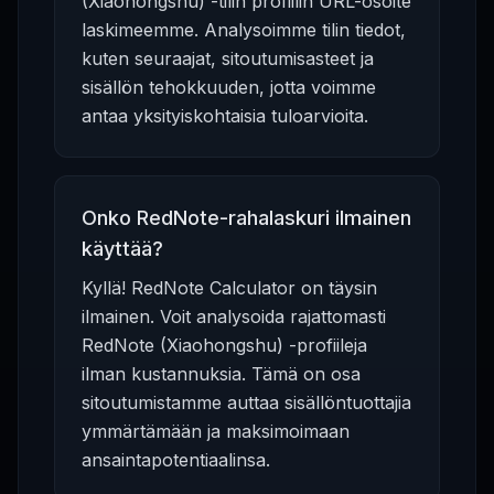
(Xiaohongshu) -tilin profiilin URL-osoite
laskimeemme. Analysoimme tilin tiedot,
kuten seuraajat, sitoutumisasteet ja
sisällön tehokkuuden, jotta voimme
antaa yksityiskohtaisia tuloarvioita.
Onko RedNote-rahalaskuri ilmainen
käyttää?
Kyllä! RedNote Calculator on täysin
ilmainen. Voit analysoida rajattomasti
RedNote (Xiaohongshu) -profiileja
ilman kustannuksia. Tämä on osa
sitoutumistamme auttaa sisällöntuottajia
ymmärtämään ja maksimoimaan
ansaintapotentiaalinsa.