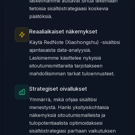
laskelmamme auttavat sinua tekemään
tietoisia sisältöstrategiaasi koskevia
päätöksiä.
Reaaliaikaiset näkemykset
Käytä RedNote (Xiaohongshu) -sisältösi
ajantasaista data-analyysiä.
Laskimemme käsittelee nykyisiä
sitoutumismittareita tarjotakseen
mahdollisimman tarkat tuloennusteet.
Strategiset oivallukset
Ymmärrä, mikä ohjaa sisältösi
menestystä. Hanki yksityiskohtaisia
näkemyksiä sitoutumismalleista ja
tulopotentiaalista optimoidaksesi
sisältöstrategiasi parhaan vaikutuksen