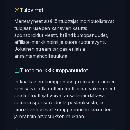
Tulovirrat
Menestyneet sisällöntuottajat monipuolistavat
tulojaan useiden kanavien kautta:
sponsoroidut viestit, brändikumppanuudet,
affiliate-markkinointi ja suora tuotemyynti.
Jokainen stream tarjoaa erilaisia
ansaintamahdollisuuksia.
Tuotemerkkikumppanuudet
Pitkäaikainen kumppanuus premium-brändien
kanssa voi olla erittäin tuottoisaa. Vakiintuneet
sisällöntuottajat voivat ansaita merkittäviä
summia sponsoroidusta postauksesta, ja
hinnat vaihtelevat kumppanuuden laajuuden
ja brändin arvostuksen mukaan.