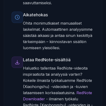
saavuttamiseksi.
Aikatehokas
Ohita monimutkaiset manuaaliset
laskelmat. Automaattinen analyysimme
säästää aikaasi ja antaa sinun keskittyä
tärkeimpään – kiinnostavan sisällön
luomiseen yleisöllesi.
Lataa RedNote-sisältöä
Haluatko tallentaa RedNote-videoita
inspiraatiota tai analyysiä varten?
Kokeile ilmaista työkaluamme RedNote
(Xiaohongshu) -videoiden ja -kuvien
lataamiseen korkealaatuisina.
RedNote
Downloader
-
ilmainen työkalu
RedNote (Xiaohongshu) -videoiden ja -