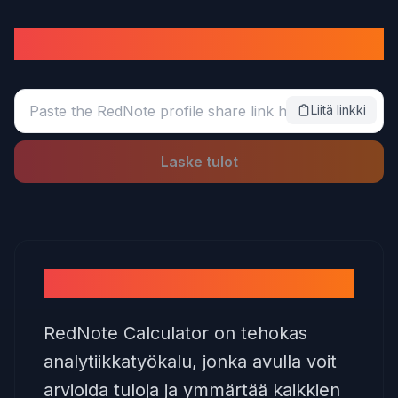
RedNote rahalaskin
Liitä linkki
Laske tulot
Mikä on RedNote-rahalaskin?
RedNote Calculator on tehokas
analytiikkatyökalu, jonka avulla voit
arvioida tuloja ja ymmärtää kaikkien