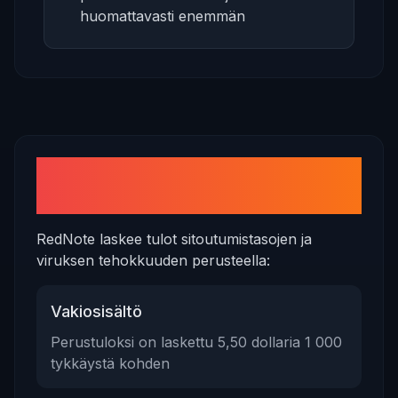
huomattavasti enemmän
Tulopotentiaalin
ymmärtäminen
RedNote laskee tulot sitoutumistasojen ja
viruksen tehokkuuden perusteella:
Vakiosisältö
Perustuloksi on laskettu 5,50 dollaria 1 000
tykkäystä kohden