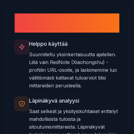
RedNote-laskimen käytön
edut
Helppo käyttää
Suunniteltu yksinkertaisuutta ajatellen.
Liitä vain RedNote (Xiaohongshu) -
profiilin URL-osoite, ja laskimemme luo
välittömästi kattavat tuloarviot tilisi
mittareiden perusteella.
Läpinäkyvä analyysi
Saat selkeät ja yksityiskohtaiset erittelyt
mahdollisista tuloista ja
sitoutumismittareista. Läpinäkyvät