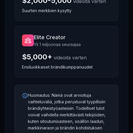
$2,000-5,000
videoita varten
Suurten merkkien kysytty
Elite Creator
Yli 1 miljoonaa seuraajaa
$5,000+
videoita varten
Ensiluokkaiset brändikumppanuudet
Huomautus: Nämä ovat arvioituja
vaihteluväliä, jotka perustuvat tyypillisiin
brändiyhteistyöasteisiin. Todelliset tulot
voivat vaihdella merkittävästi tekijöiden,
kuten sitoutumisasteen, sisällön laadun,
markkinaraon ja brändin kohdistuksen