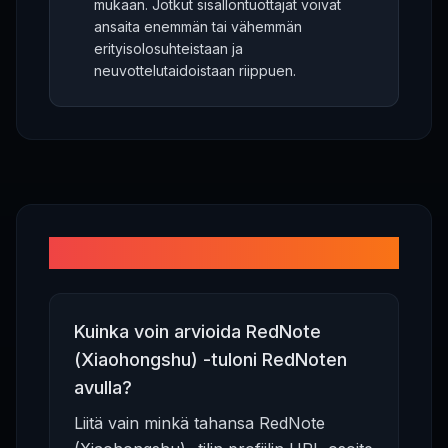
mukaan. Jotkut sisällöntuottajat voivat
ansaita enemmän tai vähemmän
erityisolosuhteistaan ja
neuvottelutaidoistaan riippuen.
Usein kysytyt kysymykset
Kuinka voin arvioida RedNote
(Xiaohongshu) -tuloni RedNoten
avulla?
Liitä vain minkä tahansa RedNote