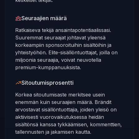
keskeiset tekijät:
Seuraajien määrä
Ratkaiseva tekijä ansaintapotentiaalissasi.
Suuremmat seuraajat johtavat yleensä
korkeampiin sponsoroituihin sisältöihin ja
yhteistyöhön. Elite-sisällöntuottajat, joilla on
miljoonia seuraajia, voivat neuvotella
premium-kumppanuuksista.
Sitoutumisprosentti
Korkea sitoutumisaste merkitsee usein
enemmän kuin seuraajien määrä. Brändit
arvostavat sisällöntuottajia, joiden yleisö on
aktiivisesti vuorovaikutuksessa heidän
sisältönsä kanssa tykkäämisen, kommenttien,
tallennusten ja jakamisen kautta.