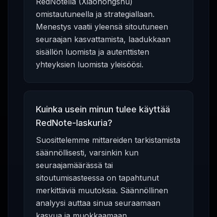
RedNotella (Xiaohongshu)
omistautuneella ja strategiallaan.
Menestys vaatii yleensä sitoutuneen
seuraajan kasvattamista, laadukkaan
sisällön luomista ja autenttisten
yhteyksien luomista yleisöösi.
Kuinka usein minun tulee käyttää
RedNote-laskuria?
Suosittelemme mittareiden tarkistamista
säännöllisesti, varsinkin kun
seuraajamäärässä tai
sitoutumisasteessa on tapahtunut
merkittäviä muutoksia. Säännöllinen
analyysi auttaa sinua seuraamaan
kasvua ja muokkaamaan