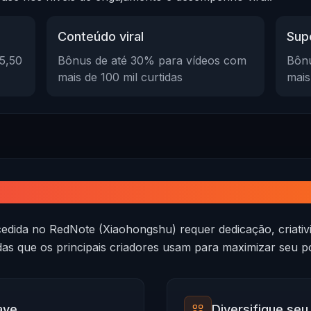
Conteúdo viral
Supe
5,50
Bônus de até 30% para vídeos com
Bônu
mais de 100 mil curtidas
mais
ganhos no RedNote (Xiaohongshu)
dida no RedNote (Xiaohongshu) requer dedicação, criativi
as que os principais criadores usam para maximizar seu p
ave
Diversifique se