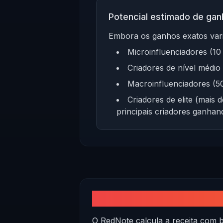
Potencial estimado de ga
Embora os ganhos exatos vari
Microinfluenciadores (10
Criadores de nível médio
Macroinfluenciadores (50
Criadores de elite (mais
principais criadores ganhan
Compreendendo o poten
O RedNote calcula a receita com 