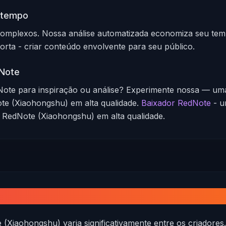
 tempo
complexos. Nossa análise automatizada economiza seu tem
rta - criar conteúdo envolvente para seu público.
dNote
Note para inspiração ou análise? Experimente nossa — uma
te (Xiaohongshu) em alta qualidade.
Baixador RedNote
-
u
o RedNote (Xiaohongshu) em alta qualidade.
nhar no RedNote (Xiaohongshu)?
(Xiaohongshu) varia significativamente entre os criadores