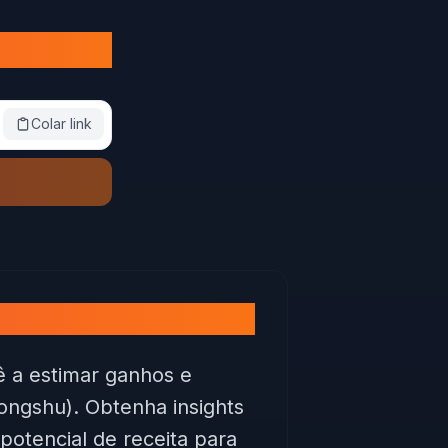
te
Colar link
ê a estimar ganhos e
ongshu). Obtenha insights
otencial de receita para