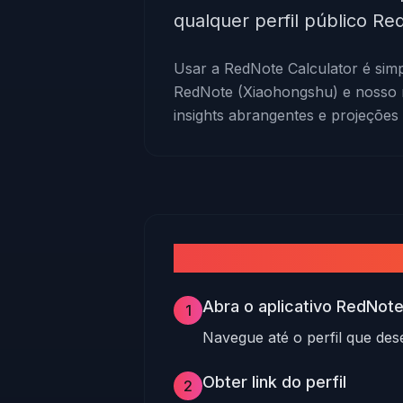
qualquer perfil público R
Usar a RedNote Calculator é simp
RedNote (Xiaohongshu) e nosso 
insights abrangentes e projeções 
Como calcular os ga
Abra o aplicativo RedNot
1
Navegue até o perfil que dese
Obter link do perfil
2