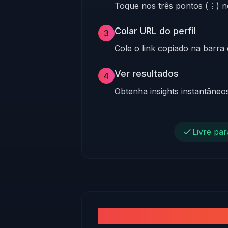
Toque nos três pontos (⋮) no 
Colar URL do perfil
3
Cole o link copiado na barra
Ver resultados
4
Obtenha insights instantâneo
Livre par
Benefícios de usar a