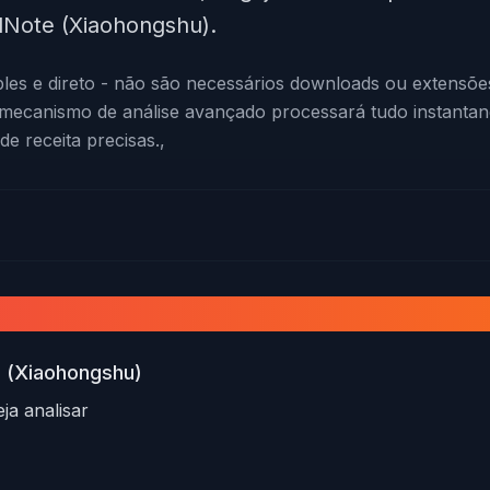
edNote (Xiaohongshu).
les e direto - não são necessários downloads ou extensões
mecanismo de análise avançado processará tudo instanta
de receita precisas.,
nhos do RedNote (Xiaohongshu)
e (Xiaohongshu)
ja analisar