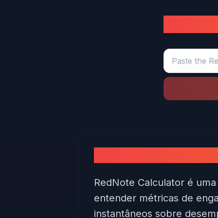
C
O que é a calculadora
RedNote Calculator é uma 
entender métricas de enga
instantâneos sobre desemp